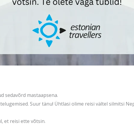
unud sedavõrd mastaapsena.
elugemised. Suur tänu! Ühtlasi olime reisi vältel silmitsi Nep
 et reisi ette võtsin.