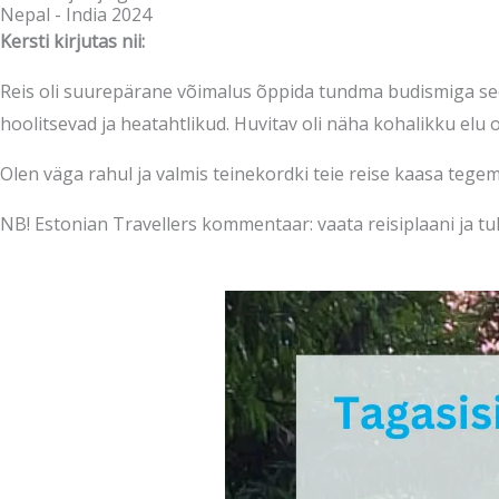
Nepal - India 2024
Kersti kirjutas nii:
Reis oli suurepärane võimalus õppida tundma budismiga se
hoolitsevad ja heatahtlikud. Huvitav oli näha kohalikku elu 
Olen väga rahul ja valmis teinekordki teie reise kaasa tegem
NB! Estonian Travellers kommentaar: vaata reisiplaani ja tu