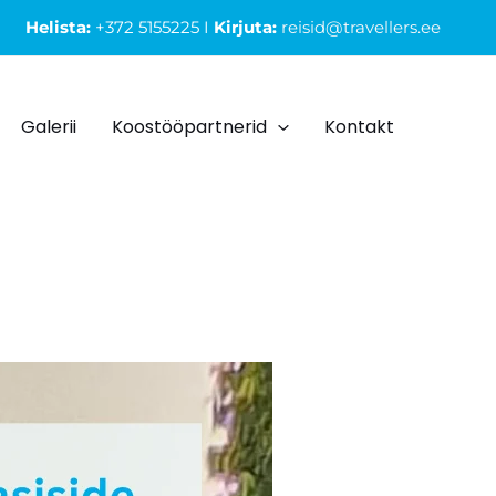
Helista:
+372 5155225 I
Kirjuta:
reisid@travellers.ee
Galerii
Koostööpartnerid
Kontakt