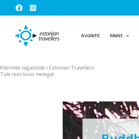
Skip
to
content
Avaleht
Meist
Klientide tagasiside I Estonian Travellers
Tule reisi koos meiega!