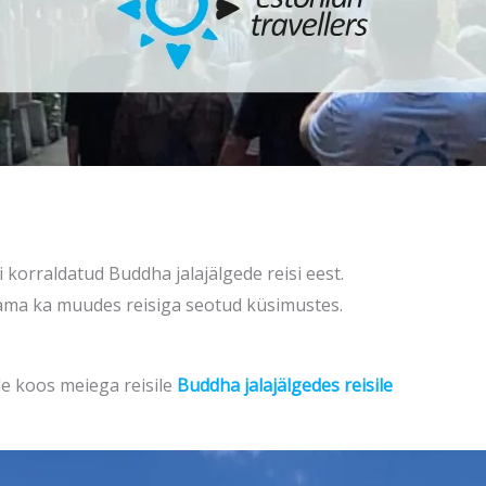
 korraldatud Buddha jalajälgede reisi eest.
bistama ka muudes reisiga seotud küsimustes.
le koos meiega reisile
Buddha jalajälgedes reisile