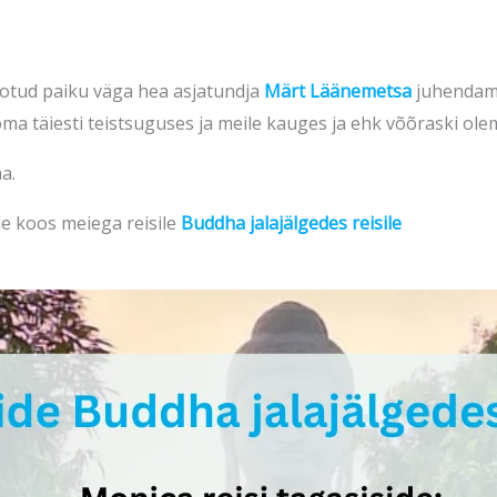
otud paiku väga hea asjatundja
Märt Läänemetsa
juhendamis
oma täiesti teistsuguses ja meile kauges ja ehk võõraski ole
a.
le koos meiega reisile
Buddha jalajälgedes reisile