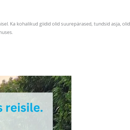
el. Ka kohalikud giidid olid suurepärased, tundsid asja, olid
muses.