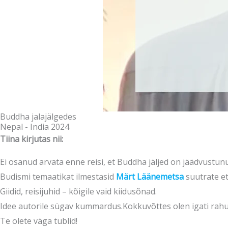
Buddha jalajälgedes
Nepal - India 2024
Tiina kirjutas nii:
Ei osanud arvata enne reisi, et Buddha jäljed on jäädvust
Budismi temaatikat ilmestasid
Märt Läänemetsa
suutrate ett
Giidid, reisijuhid – kõigile vaid kiidusõnad.
Idee autorile sügav kummardus.
Kokkuvõttes olen igati rahul,
Te olete väga tublid!