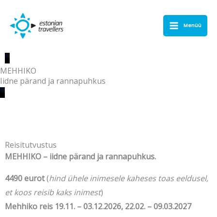
Skip
to
Menüü
content
MEHHIKO
Iidne pärand ja rannapuhkus
Reisitutvustus
Reisitutvustus
MEHHIKO
– iidne pärand ja rannapuhkus.
4490 eurot
(
hind ühele inimesele kaheses toas
eeldusel,
et koos reisib kaks inimest
)
Mehhiko reis 19
.11. – 03.12.2026,
22.02. – 09.03.2027