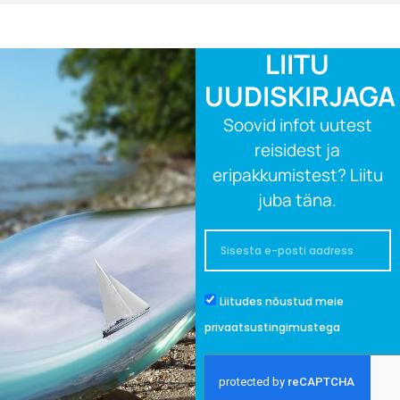
LIITU
UUDISKIRJAGA
Soovid infot uutest
reisidest ja
eripakkumistest? Liitu
juba täna.
Email
Nõusolek
Liitudes nõustud meie
privaatsustingimustega