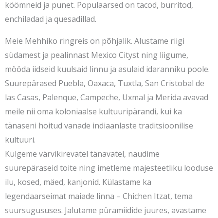
köömneid ja punet. Populaarsed on tacod, burritod,
enchiladad ja quesadillad.
Meie Mehhiko ringreis on põhjalik. Alustame riigi
südamest ja pealinnast Mexico Cityst ning liigume,
mööda iidseid kuulsaid linnu ja asulaid idaranniku poole.
Suurepärased Puebla, Oaxaca, Tuxtla, San Cristobal de
las Casas, Palenque, Campeche, Uxmal ja Merida avavad
meile nii oma koloniaalse kultuuripärandi, kui ka
tänaseni hoitud vanade indiaanlaste traditsioonilise
kultuuri.
Kulgeme värvikirevatel tänavatel, naudime
suurepäraseid toite ning imetleme majesteetliku looduse
ilu, kosed, mäed, kanjonid. Külastame ka
legendaarseimat maiade linna – Chichen Itzat, tema
suursugususes. Jalutame püramiidide juures, avastame