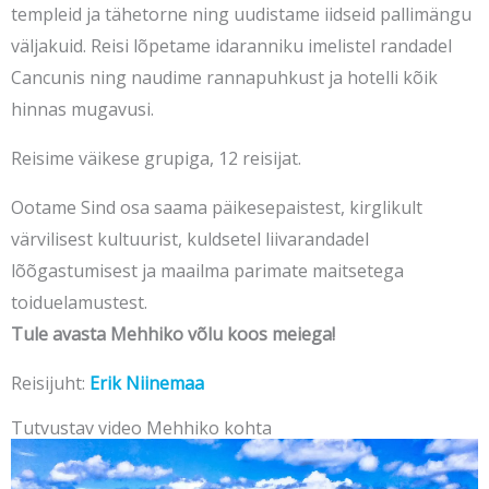
templeid ja tähetorne ning uudistame iidseid pallimängu
väljakuid. Reisi lõpetame idaranniku imelistel randadel
Cancunis ning naudime rannapuhkust ja hotelli kõik
hinnas mugavusi.
Reisime väikese grupiga, 12 reisijat.
Ootame Sind osa saama päikesepaistest, kirglikult
värvilisest kultuurist, kuldsetel liivarandadel
lõõgastumisest ja maailma parimate maitsetega
toiduelamustest.
Tule avasta Mehhiko võlu koos meiega!
Reisijuht:
Erik Niinemaa
Tutvustav video Mehhiko kohta