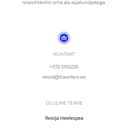
reisisihtkohti oma ala asjatundjatega.
KONTAKT
+372 5155225
reisid@travellers.ee
OLULINE TEAVE
Reisija meelespea