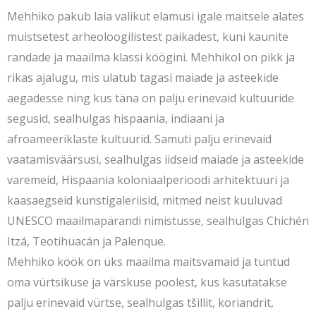
Mehhiko pakub laia valikut elamusi igale maitsele alates
muistsetest arheoloogilistest paikadest, kuni kaunite
randade ja maailma klassi köögini. Mehhikol on pikk ja
rikas ajalugu, mis ulatub tagasi maiade ja asteekide
aegadesse ning kus täna on palju erinevaid kultuuride
segusid, sealhulgas hispaania, indiaani ja
afroameeriklaste kultuurid. Samuti palju erinevaid
vaatamisväärsusi, sealhulgas iidseid maiade ja asteekide
varemeid, Hispaania koloniaalperioodi arhitektuuri ja
kaasaegseid kunstigaleriisid, mitmed neist kuuluvad
UNESCO maailmapärandi nimistusse, sealhulgas Chichén
Itzá, Teotihuacán ja Palenque.
Mehhiko köök on üks maailma maitsvamaid ja tuntud
oma vürtsikuse ja värskuse poolest, kus kasutatakse
palju erinevaid vürtse, sealhulgas tšillit, koriandrit,