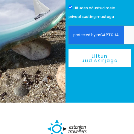
Nõusolek
Liitudes nõustud meie
privaatsustingimustega
Liitun
uudiskirjaga