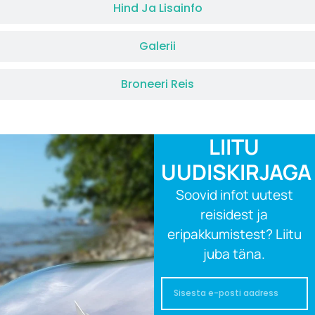
Hind Ja Lisainfo
Galerii
Broneeri Reis
LIITU
UUDISKIRJAGA
Soovid infot uutest
reisidest ja
eripakkumistest? Liitu
juba täna.
Email