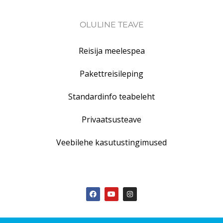
OLULINE TEAVE
Reisija meelespea
Pakettreisileping
Standardinfo teabeleht
Privaatsusteave
Veebilehe kasutustingimused
F
Y
I
a
o
n
c
u
s
e
t
t
b
u
a