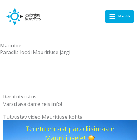
Skip
to
Menüü
content
Mauritius
Paradiis loodi Mauritiuse järgi
Reisitutvustus
Reisitutvustus
Varsti avaldame reisiinfo!
Tutvustav video Mauritiuse kohta