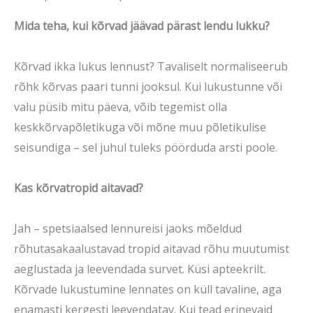
Mida teha, kui kõrvad jäävad pärast lendu lukku?
Kõrvad ikka lukus lennust? Tavaliselt normaliseerub
rõhk kõrvas paari tunni jooksul. Kui lukustunne või
valu püsib mitu päeva, võib tegemist olla
keskkõrvapõletikuga või mõne muu põletikulise
seisundiga – sel juhul tuleks pöörduda arsti poole.
Kas kõrvatropid aitavad?
Jah – spetsiaalsed lennureisi jaoks mõeldud
rõhutasakaalustavad tropid aitavad rõhu muutumist
aeglustada ja leevendada survet. Küsi apteekrilt.
Kõrvade lukustumine lennates on küll tavaline, aga
enamasti kergesti leevendatav. Kui tead erinevaid