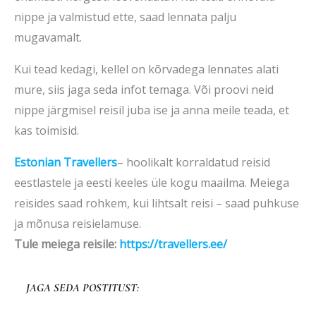
nippe ja valmistud ette, saad lennata palju
mugavamalt.
Kui tead kedagi, kellel on kõrvadega lennates alati
mure, siis jaga seda infot temaga. Või proovi neid
nippe järgmisel reisil juba ise ja anna meile teada, et
kas toimisid.
Estonian Travellers
– hoolikalt korraldatud reisid
eestlastele ja eesti keeles üle kogu maailma. Meiega
reisides saad rohkem, kui lihtsalt reisi – saad puhkuse
ja mõnusa reisielamuse.
Tule meiega reisile:
https://travellers.ee/
JAGA SEDA POSTITUST: