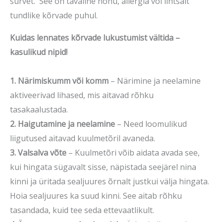
survet. See on tavaline nohu, allergia või lihtsalt
tundlike kõrvade puhul.
Kuidas lennates kõrvade lukustumist vältida –
kasulikud nipid!
1. Närimiskumm või komm
– Närimine ja neelamine
aktiveerivad lihased, mis aitavad rõhku
tasakaalustada.
2. Haigutamine ja neelamine
– Need loomulikud
liigutused aitavad kuulmetõril avaneda.
3. Valsalva võte
– Kuulmetõri võib aidata avada see,
kui hingata sügavalt sisse, näpistada seejärel nina
kinni ja üritada sealjuures õrnalt justkui välja hingata.
Hoia sealjuures ka suud kinni. See aitab rõhku
tasandada, kuid tee seda ettevaatlikult.