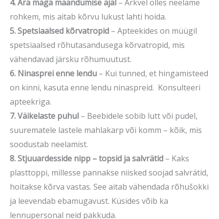
4. Ära maga maandumise ajal
– Ärkvel olles neelame
rohkem, mis aitab kõrvu lukust lahti hoida.
5. Spetsiaalsed kõrvatropid
– Apteekides on müügil
spetsiaalsed rõhutasandusega kõrvatropid, mis
vähendavad järsku rõhumuutust.
6. Ninasprei enne lendu
– Kui tunned, et hingamisteed
on kinni, kasuta enne lendu ninaspreid. Konsulteeri
apteekriga.
7. Väikelaste puhul
– Beebidele sobib lutt või pudel,
suurematele lastele mahlakarp või komm – kõik, mis
soodustab neelamist.
8. Stjuuardesside nipp – topsid ja salvrätid
– Kaks
plasttoppi, millesse pannakse niisked soojad salvrätid,
hoitakse kõrva vastas. See aitab vähendada rõhušokki
ja leevendab ebamugavust. Küsides võib ka
lennupersonal neid pakkuda.