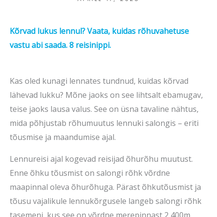
Kõrvad lukus lennul? Vaata, kuidas rõhuvahetuse
vastu abi saada. 8 reisinippi.
Kas oled kunagi lennates tundnud, kuidas kõrvad
lähevad lukku? Mõne jaoks on see lihtsalt ebamugav,
teise jaoks lausa valus. See on üsna tavaline nähtus,
mida põhjustab rõhumuutus lennuki salongis – eriti
tõusmise ja maandumise ajal.
Lennureisi ajal kogevad reisijad õhurõhu muutust.
Enne õhku tõusmist on salongi rõhk võrdne
maapinnal oleva õhurõhuga. Pärast õhkutõusmist ja
tõusu vajalikule lennukõrgusele langeb salongi rõhk
tasemeni, kus see on võrdne merepinnast 2 400m