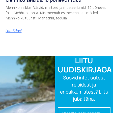
Mehhiko seiklus. 10 põnevat fakti
Mehhiko seiklus: Värvid, maitsed ja müsteeriumid. 10 põnevat
fakti Mehhiko kohta. Mis meenub esimesena, kui mõtled
Mehhiko kultuurist? Mariachid, tequila,
Loe Edasi
LIITU
UUDISKIRJAGA
Soovid infot uutest
reisidest ja
eripakkumistest? Liitu
juba täna.
Email