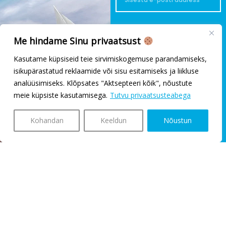
Nõusolek
Liitudes nõustud meie
Me hindame Sinu privaatsust
privaatsustingimustega
Kasutame küpsiseid teie sirvimiskogemuse parandamiseks,
isikupärastatud reklaamide või sisu esitamiseks ja liikluse
Liitun
analüüsimiseks. Klõpsates "Aktsepteeri kõik", nõustute
uudiskirjaga
meie küpsiste kasutamisega.
Tutvu privaatsusteabega
Kohandan
Keeldun
Nõustun