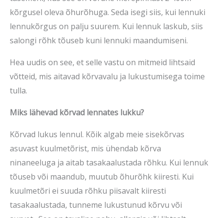
kõrgusel oleva õhurõhuga. Seda isegi siis, kui lennuki
lennukõrgus on palju suurem. Kui lennuk laskub, siis
salongi rõhk tõuseb kuni lennuki maandumiseni.
Hea uudis on see, et selle vastu on mitmeid lihtsaid
võtteid, mis aitavad kõrvavalu ja lukustumisega toime
tulla.
Miks lähevad kõrvad lennates lukku?
Kõrvad lukus lennul. Kõik algab meie sisekõrvas
asuvast kuulmetõrist, mis ühendab kõrva
ninaneeluga ja aitab tasakaalustada rõhku. Kui lennuk
tõuseb või maandub, muutub õhurõhk kiiresti. Kui
kuulmetõri ei suuda rõhku piisavalt kiiresti
tasakaalustada, tunneme lukustunud kõrvu või